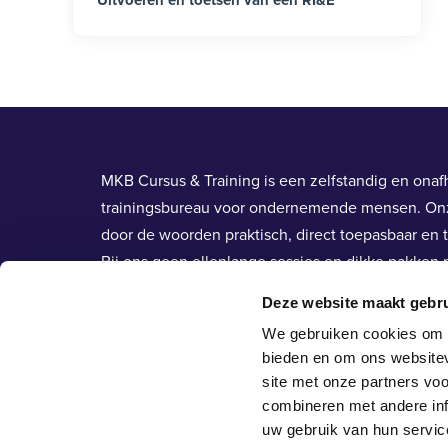
MKB Cursus & Training is een zelfstandig en onafh
trainingsbureau voor ondernemende mensen. On
door de woorden praktisch, direct toepasbaar en t
Bij ons geen ellenlange sessies en dikke pakken p
Deze website maakt gebru
We gebruiken cookies om c
bieden en om ons websitev
site met onze partners vo
combineren met andere inf
uw gebruik van hun servic