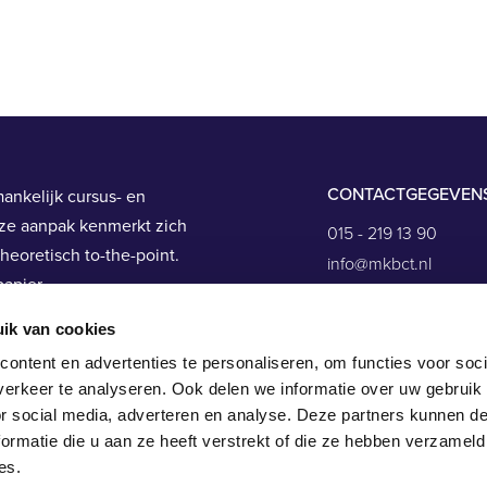
CONTACTGEGEVEN
ankelijk cursus- en
ze aanpak kenmerkt zich
015 - 219 13 90
heoretisch to-the-point.
info@mkbct.nl
apier.
Antonie van Leeuwe
10
ik van cookies
2408 AN, Alphen aan
ontent en advertenties te personaliseren, om functies voor soci
erkeer te analyseren. Ook delen we informatie over uw gebruik
or social media, adverteren en analyse. Deze partners kunnen 
ormatie die u aan ze heeft verstrekt of die ze hebben verzameld
es.