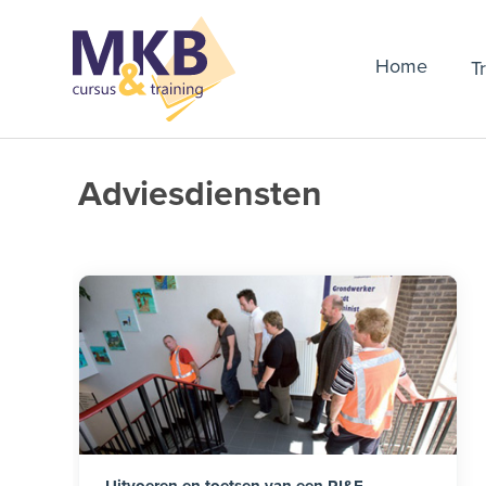
Home
T
Adviesdiensten
Uitvoeren en toetsen van een RI&E