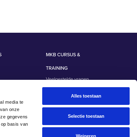
S
MKB CURSUS &
TRAINING
Veelgestelde vragen
nhoekweg 38 A
Over ons
Klanten
Alles toestaan
 den Rijn
al media te
Actueel
 van onze
Nieuwsbrief
Selectie toestaan
deze gegevens
 op basis van
Weigeren