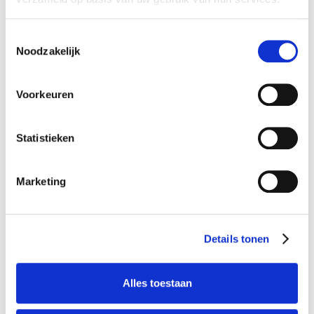
Toestemmingsselectie
Noodzakelijk
Voorkeuren
Statistieken
Aanhangwagentraining;
rijbewijs BE (1-daags)
€ 1.025,00
Marketing
Details tonen
Alles toestaan