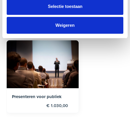
Selectie toestaan
Aanhangwagentraining;
rijbewijs BE (2-daags)
€ 1.830,00
Weigeren
Presenteren voor publiek
€ 1.030,00